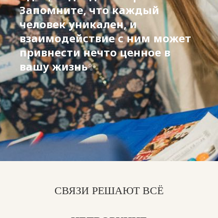
Запомните, что каждый
человек уникален, и
взаимодействие с ним может
привнести нечто ценное в
вашу жизнь
✨
СВЯЗИ РЕШАЮТ ВСЁ