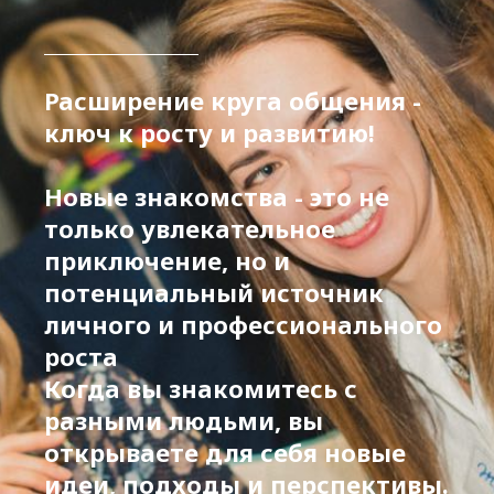
Расширение круга общения -
ключ к росту и развитию!
Новые знакомства - это не
только увлекательное
приключение, но и
потенциальный источник
личного и профессионального
роста
Когда вы знакомитесь с
разными людьми, вы
открываете для себя новые
идеи, подходы и перспективы.